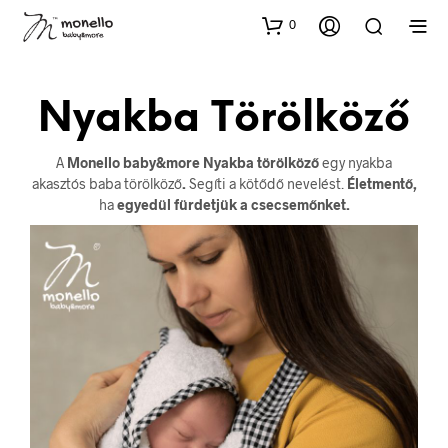
0
Nyakba Törölköző
A
Monello baby&more Nyakba törölköző
egy nyakba
akasztós baba törölköző
.
Segíti a kötődő nevelést.
Életmentő,
ha
egyedül fürdetjük a csecsemőnket.