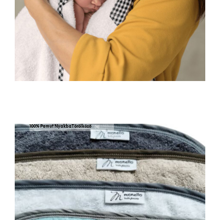
100% Pamut NyakbaTörölköző
(10)