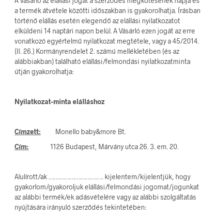
A Vásárló az elállási jogát a szerződés megkötésének napja és
a termék átvétele közötti időszakban is gyakorolhatja. Írásban
történő elállás esetén elegendő az elállási nyilatkozatot
elküldeni 14 naptári napon belül. A Vásárló ezen jogát az erre
vonatkozó egyértelmű nyilatkozat megtétele, vagy a 45/2014.
(II. 26.) Kormányrendelet 2. számú mellékletében (és az
alábbiakban) található elállási/felmondási nyilatkozatminta
útján gyakorolhatja:
Nyilatkozat-minta elálláshoz
Címzett:
Monello baby&more Bt.
Cím:
1126 Budapest, Márvány utca 26. 3. em. 20.
Alulírott/ak …………………………. kijelentem/kijelentjük, hogy
gyakorlom/gyakoroljuk elállási/felmondási jogomat/jogunkat
az alábbi termék/ek adásvételére vagy az alábbi szolgáltatás
nyújtására irányuló szerződés tekintetében: