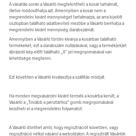
A vásárlás során a Vásárló megtekintheti a kosár tartalmát,
illetve módosíthatja azt. Amennyiben a kosár nem a
megrendelni kívánt mennyiséget tartalmazza, az arra kijelölt
oszlopban található adatbeviteli mezőbe a Vásárló beírhatja a
megrendelni kívánt mennyiség darabszámát.
Amennyiben a Vásárló törölni kívánja a kosárban található
termékeket, ezt a darabszám nullázásával, vagy a termék(ek)et
ábrázoló kép előtt található „X” jel megnyomásával van
lehetősége megtenni.
Ezt követően a Vásárló kiválasztja a szállítás módját.
Ha minden megvásárolni kívánt termék a kosárba került, a
Vásárló a „Tovább a pénztárhoz” gomb megnyomásával
kezdheti el a megrendelési folyamatot.
A Vásárló dönthet arról, hogy regisztrációt követően, vagy
regisztráció nélkül vásárol a weboldalon. A regisztrált Vásárlók