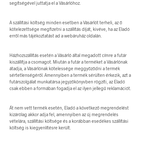
segítségével juttatja el a Vásárlóhoz.
A szállítási költség minden esetben a Vásárlót terheli, az ő
kötelezettsége megfizetni a szállítás díját, kivéve, ha az Eladó
erről más tájékoztatást ad a webáruház oldalán.
Házhozszállítás esetén a Vásárló által megadott címre a futár
kiszállítja a csomagot. Miután a futár a terméket a Vásárlónak
átadja, a Vásárlónak kötelessége meggyőződni a termék
sértetlenségéről. Amennyiben a termék sérülten érkezik, azt a
futárszolgálat munkatársa jegyzőkönyvben rögzíti, az Eladó
csak ebben a formában fogadja el az ilyen jellegű reklamációt.
Át nem vett termék esetén, Eladó a következő megrendelést
kizárólag akkor adja fel, amennyiben az új megrendelés
vételára, szállítási költsége és a korábban esedékes szállítási
költség is kiegyenlítésre került.