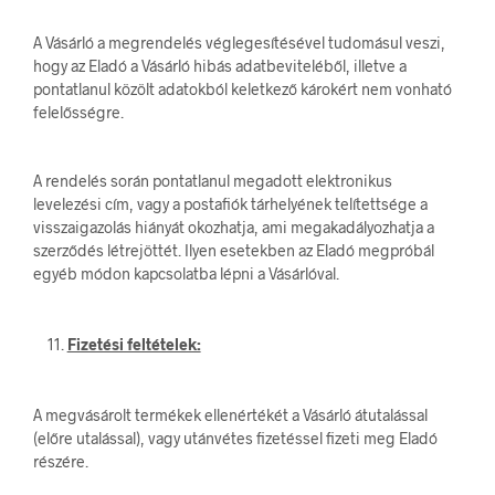
A Vásárló a megrendelés véglegesítésével tudomásul veszi,
hogy az Eladó a Vásárló hibás adatbeviteléből, illetve a
pontatlanul közölt adatokból keletkező károkért nem vonható
felelősségre.
A rendelés során pontatlanul megadott elektronikus
levelezési cím, vagy a postafiók tárhelyének telítettsége a
visszaigazolás hiányát okozhatja, ami megakadályozhatja a
szerződés létrejöttét. Ilyen esetekben az Eladó megpróbál
egyéb módon kapcsolatba lépni a Vásárlóval.
Fizetési feltételek:
A megvásárolt termékek ellenértékét a Vásárló átutalással
(előre utalással), vagy utánvétes fizetéssel fizeti meg Eladó
részére.