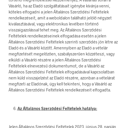
Vásárló, ha az Eladó szolgáltatásait igénybe kívánja venni,
köteles elfogadni a jelen Általános Szerződési Feltételek
rendelkezéseit, amit a weboldalon található jelölő négyzet
kiválasztásával, vagy elektronikus levélben történő
visszaigazolással tehet meg. Az Általános Szerződési
Feltételek rendelkezéseinek elfogadása esetén a jelen
Általános Szerződési Feltételek szerinti szerződés jön létre az
Eladó és a Vásárló között. Amennyiben az Eladó a vételár
megfizetését megelőzően, szabályszerűen közzéteszi, vagy
elküldi a Vásárló részére a jelen Általános Szerződési
Feltételek elnevezésű dokumentumot, de a Vásárló az
Általános Szerződési Feltételek elfogadásával kapcsolatban
nem küld visszajelzést az Eladó részére, azonban a vételárat
megfizeti az Eladónak, úgy kell tekinteni, hogy a Vásárló az
Általános Szerződési Feltételek rendelkezéseit elfogadta.
Az Általános Szerződési Feltételek hatálya:
Jelen Általános Szerződési Feltételek 2023. június 28. napján