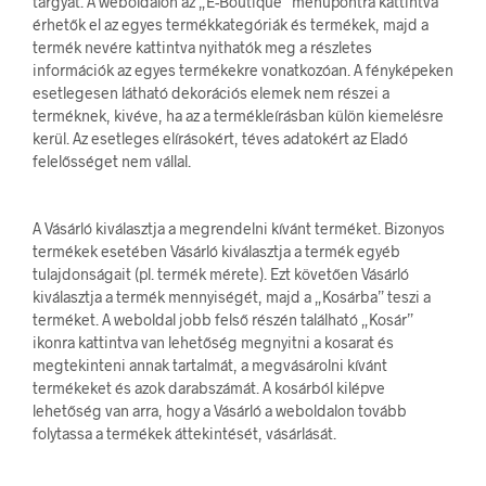
tárgyát. A weboldalon az „E-Boutique” menüpontra kattintva
érhetők el az egyes termékkategóriák és termékek, majd a
termék nevére kattintva nyithatók meg a részletes
információk az egyes termékekre vonatkozóan. A fényképeken
esetlegesen látható dekorációs elemek nem részei a
terméknek, kivéve, ha az a termékleírásban külön kiemelésre
kerül. Az esetleges elírásokért, téves adatokért az Eladó
felelősséget nem vállal.
A Vásárló kiválasztja a megrendelni kívánt terméket. Bizonyos
termékek esetében Vásárló kiválasztja a termék egyéb
tulajdonságait (pl. termék mérete). Ezt követően Vásárló
kiválasztja a termék mennyiségét, majd a „Kosárba” teszi a
terméket. A weboldal jobb felső részén található „Kosár”
ikonra kattintva van lehetőség megnyitni a kosarat és
megtekinteni annak tartalmát, a megvásárolni kívánt
termékeket és azok darabszámát. A kosárból kilépve
lehetőség van arra, hogy a Vásárló a weboldalon tovább
folytassa a termékek áttekintését, vásárlását.