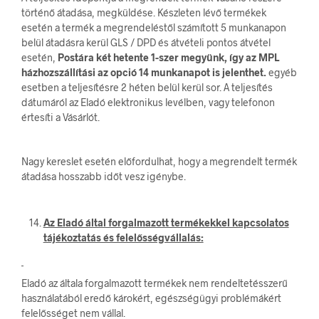
történő átadása, megküldése. Készleten lévő termékek
esetén a termék a megrendeléstől számított 5 munkanapon
belül átadásra kerül GLS / DPD és átvételi pontos átvétel
esetén,
Postára két hetente 1-szer megyünk, így az MPL
házhozszállítási az opció 14 munkanapot is jelenthet.
egyéb
esetben a teljesítésre 2 héten belül kerül sor. A teljesítés
dátumáról az Eladó elektronikus levélben, vagy telefonon
értesíti a Vásárlót.
Nagy kereslet esetén előfordulhat, hogy a megrendelt termék
átadása hosszabb időt vesz igénybe.
Az Eladó által forgalmazott termékekkel kapcsolatos
tájékoztatás és felelősségvállalás:
Eladó az általa forgalmazott termékek nem rendeltetésszerű
használatából eredő károkért, egészségügyi problémákért
felelősséget nem vállal.