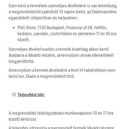
Ezen kívül a termékek személyes átvételére is van lehetőség,
a megrendeléstől számított 14 napon belül, az Eladóval előre
egyeztetett időpontban és helyszínen:
Pöti Store, 1135 Budapest, Pozsonyi út 28. hétfőn,
kedden, szerdán, csütörtökön és pénteken 11 és 18 óra
között,
Személyes átvétel esetén a termék kizárólag akkor kerül
átadásra a Vásárló részére, amennyiben annak ellenértékét
kiegyenlítette.
Amennyiben a termék átvételére a fent írt határidőben nem
kerül sor, Eladó a megrendelést törli.
Teljesítési idő:
A megrendelés feldolgozására munkanapokon 10 és 17 óra
között kerül sor.
A teljesítés időpontja a megrendelt termék Vásárló részére