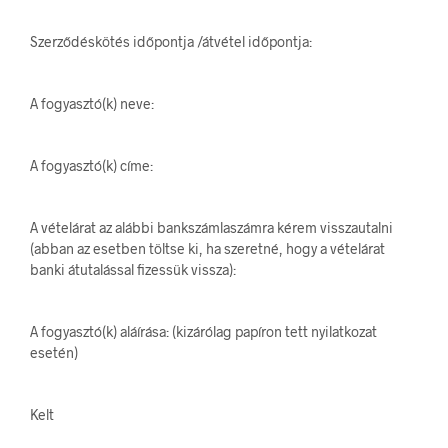
Szerződéskötés időpontja /átvétel időpontja:
A fogyasztó(k) neve:
A fogyasztó(k) címe:
A vételárat az alábbi bankszámlaszámra kérem visszautalni
(abban az esetben töltse ki, ha szeretné, hogy a vételárat
banki átutalással fizessük vissza):
A fogyasztó(k) aláírása: (kizárólag papíron tett nyilatkozat
esetén)
Kelt