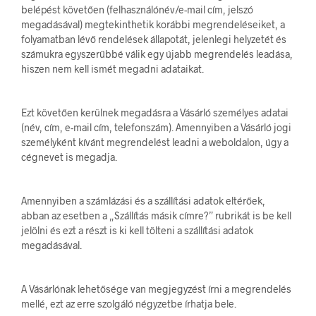
belépést követően (felhasználónév/e-mail cím, jelszó
megadásával) megtekinthetik korábbi megrendeléseiket, a
folyamatban lévő rendelések állapotát, jelenlegi helyzetét és
számukra egyszerűbbé válik egy újabb megrendelés leadása,
hiszen nem kell ismét megadni adataikat.
Ezt követően kerülnek megadásra a Vásárló személyes adatai
(név, cím, e-mail cím, telefonszám). Amennyiben a Vásárló jogi
személyként kívánt megrendelést leadni a weboldalon, úgy a
cégnevet is megadja.
Amennyiben a számlázási és a szállítási adatok eltérőek,
abban az esetben a „Szállítás másik címre?” rubrikát is be kell
jelölni és ezt a részt is ki kell tölteni a szállítási adatok
megadásával.
A Vásárlónak lehetősége van megjegyzést írni a megrendelés
mellé, ezt az erre szolgáló négyzetbe írhatja bele.