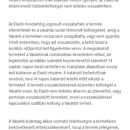
ebből eredő többletköltséget nem köteles visszatéríteni.
Az Eladó mindaddig jogosult visszatartani a termék
ellenértékét és a vásárlás során felmerült költségeket, amíg a
Vásárló a terméket vissza nem szolgáltatta, vagy nem igazolta
hitelt érdemlően, hogy azt visszaküldte, a kettő közül a
korábbi időpontot kell figyelembe venni. A megvásárolt
terméket a Vásárlónak indokolatlan késedelem nélkül, de
legkésőbb az elállási szándék bejelentésétől számított 14
naptári napon belül sértetlen és hiánytalan állapotban vissza
kell küldenie az Eladó részére. A határidő betartottnak
minősül, ha a 14 napos határidő letelte előtt elküldi a
terméket. A termék visszaküldésének közvetlen költségét a
Vásárló viseli. Az Eladó nem köteles átvenni az utánvéttel, vagy
portósan visszaküldött terméket, mivel a visszaküldéssel
kapcsolatos szállítási költség a Vásárlót terheli.
A Vásárló kizárólag akkor vonható felelősségre a termékben
bekövetkezett értékcsökkenésért, ha az a termék jellegének,