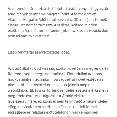
Az internetes áruházban feltüntetett árak érvényes fogyasztói
árak, melyek pénzneme magyar Forint. A termék ára az
Általános Forgalmi Adót tartalmazza. A szállítási díjat a termék
eladási ára nem tartalmazza. A szállítási költség minden
esetben a Vásárlót terheli, amennyiben az Eladó a weboldalon
nem ad más tájékoztatást.
Eladó fenntartja az árváltoztatás jogát.
Az Eladó által küldött visszaigazolást követően a megrendelés
fizetendő végösszege nem változik. Előfordulhat azonban,
hogy valamilyen technikai hiba vagy elírás következtében a
piaci ártól jelentősen eltérő, téves ár jelenik meg a
weboldalon. Hibás áron történő rendelés esetén is érkezhet a
megrendelésről visszaigazolás a Vásárló elektronikus
levelezési címére, ez azonban nem tekinthető a megrendelés
elfogadásának. Ilyen esetben az Eladó a rendelt termék
elkészítése és feladása előtt telefonon, vagy e-mail-ben