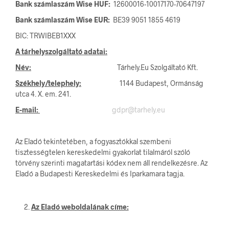
Bank számlaszám Wise HUF:
12600016-10017170-70647197
Bank számlaszám Wise EUR:
BE39 9051 1855 4619
BIC: TRWIBEB1XXX
A tárhelyszolgáltató adatai:
Név:
Tárhely.Eu Szolgáltató Kft.
Székhely/telephely:
1144 Budapest, Ormánság
utca 4. X. em. 241.
E-mail:
gdpr@tarhely.eu
Az Eladó tekintetében, a fogyasztókkal szembeni
tisztességtelen kereskedelmi gyakorlat tilalmáról szóló
törvény szerinti magatartási kódex nem áll rendelkezésre. Az
Eladó a Budapesti Kereskedelmi és Iparkamara tagja.
Az Eladó weboldalának címe: