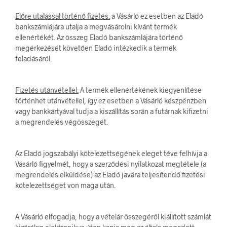
Előre utalással történő fizetés:
a Vásárló ez esetben az Eladó
bankszámlájára utalja a megvásárolni kívánt termék
ellenértékét. Az összeg Eladó bankszámlájára történő
megérkezését követően Eladó intézkedik a termék
feladásáról.
Fizetés utánvétellel:
A termék ellenértékének kiegyenlítése
történhet utánvétellel, így ez esetben a Vásárló készpénzben
vagy bankkártyával tudja a kiszállítás során a futárnak kifizetni
a megrendelés végösszegét.
Az Eladó jogszabályi kötelezettségének eleget téve felhívja a
Vásárló figyelmét, hogy a szerződési nyilatkozat megtétele (a
megrendelés elküldése) az Eladó javára teljesítendő fizetési
kötelezettséget von maga után.
A Vásárló elfogadja, hogy a vételár összegéről kiállított számlát