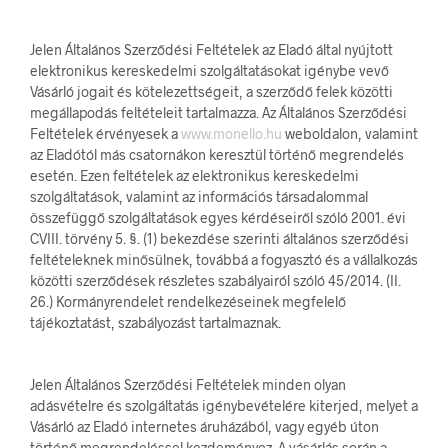
Jelen Általános Szerződési Feltételek az Eladó által nyújtott
elektronikus kereskedelmi szolgáltatásokat igénybe vevő
Vásárló jogait és kötelezettségeit, a szerződő felek közötti
megállapodás feltételeit tartalmazza. Az Általános Szerződési
Feltételek érvényesek a
www.monello.hu
weboldalon, valamint
az Eladótól más csatornákon keresztül történő megrendelés
esetén. Ezen feltételek az elektronikus kereskedelmi
szolgáltatások, valamint az információs társadalommal
összefüggő szolgáltatások egyes kérdéseiről szóló 2001. évi
CVIII. törvény 5. §. (1) bekezdése szerinti általános szerződési
feltételeknek minősülnek, továbbá a fogyasztó és a vállalkozás
közötti szerződések részletes szabályairól szóló 45/2014. (II.
26.) Kormányrendelet rendelkezéseinek megfelelő
tájékoztatást, szabályozást tartalmaznak.
Jelen Általános Szerződési Feltételek minden olyan
adásvételre és szolgáltatás igénybevételére kiterjed, melyet a
Vásárló az Eladó internetes áruházából, vagy egyéb úton
történő megrendeléssel kezdeményez. A vásárlás során a