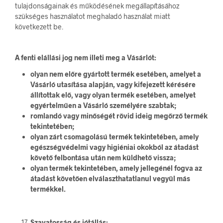
tulajdonságainak és működésének megállapításához
szükséges használatot meghaladó használat miatt
következett be.
A fenti elállási jog nem illeti meg a Vásárlót:
olyan nem előre gyártott termék esetében, amelyet a
Vásárló utasítása alapján, vagy kifejezett kérésére
állítottak elő, vagy olyan termék esetében, amelyet
egyértelműen a Vásárló személyére szabtak;
romlandó vagy minőségét rövid ideig megőrző termék
tekintetében;
olyan zárt csomagolású termék tekintetében, amely
egészségvédelmi vagy higiéniai okokból az átadást
követő felbontása után nem küldhető vissza;
olyan termék tekintetében, amely jellegénél fogva az
átadást követően elválaszthatatlanul vegyül más
termékkel.
Szavatosság és jótállás: