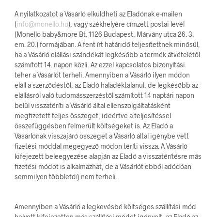
A nyilatkozatot a Vásárló elküldheti az Eladónak e-mailen
(
info@monello.hu
), vagy székhelyére címzett postai levél
(Monello baby&more Bt. 1126 Budapest, Márvány utca 26. 3.
em. 20.) formájában. A fent írt határidő teljesítettnek minősül,
ha a Vásárló elállási szándékát legkésőbb a termék átvételétől
számított 14. napon közli. Az ezzel kapcsolatos bizonyítási
teher a Vásárlót terheli. Amennyiben a Vásárló ilyen módon
eláll a szerződéstől, az Eladó haladéktalanul, de legkésőbb az
elállásról való tudomásszerzéstől számított 14 naptári napon
belül visszatéríti a Vásárló által ellenszolgáltatásként
megfizetett teljes összeget, ideértve a teljesítéssel
összefüggésben felmerült költségeket is. Az Eladó a
Vásárlónak visszajáró összeget a Vásárló által igénybe vett
fizetési móddal megegyező módon téríti vissza. A Vásárló
kifejezett beleegyezése alapján az Eladó a visszatérítésre más
fizetési módot is alkalmazhat, de a Vásárlót ebből adódóan
semmilyen többletdíj nem terheli.
Amennyiben a Vásárló a legkevésbé költséges szállítási mód
helyett kifejezetten más szállítási módot igényelt, az Eladó az