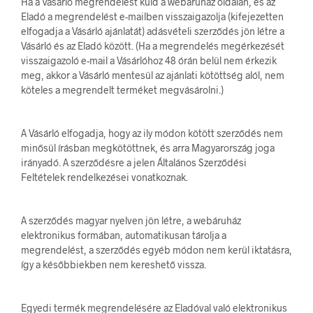
Ha a Vásárló megrendelést küld a webáruház oldalán, és az
Eladó a megrendelést e-mailben visszaigazolja (kifejezetten
elfogadja a Vásárló ajánlatát) adásvételi szerződés jön létre a
Vásárló és az Eladó között. (Ha a megrendelés megérkezését
visszaigazoló e-mail a Vásárlóhoz 48 órán belül nem érkezik
meg, akkor a Vásárló mentesül az ajánlati kötöttség alól, nem
köteles a megrendelt terméket megvásárolni.)
A Vásárló elfogadja, hogy az ily módon kötött szerződés nem
minősül írásban megkötöttnek, és arra Magyarország joga
irányadó. A szerződésre a jelen Általános Szerződési
Feltételek rendelkezései vonatkoznak.
A szerződés magyar nyelven jön létre, a webáruház
elektronikus formában, automatikusan tárolja a
megrendelést, a szerződés egyéb módon nem kerül iktatásra,
így a későbbiekben nem kereshető vissza.
Egyedi termék megrendelésére az Eladóval való elektronikus