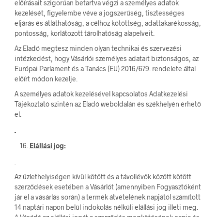
előírásait szigorúan betartva végzi a személyes adatok
kezelését, figyelembe véve a jogszerűség, tisztességes
eljárás és átláthatóság, a célhoz kötöttség, adattakarékosság,
pontosság, korlátozott tárolhatóság alapelveit.
Az Eladó megtesz minden olyan technikai és szervezési
intézkedést, hogy Vásárlói személyes adatait biztonságos, az
Európai Parlament és a Tanács (EU) 2016/679. rendelete által
előírt módon kezelje.
A személyes adatok kezelésével kapcsolatos Adatkezelési
Tájékoztató szintén az Eladó weboldalán és székhelyén érhető
el.
Elállási jog:
Az üzlethelyiségen kívül kötött és a távollévők között kötött
szerződések esetében a Vásárlót (amennyiben Fogyasztóként
jár el a vásárlás során) a termék átvételének napjától számított
14 naptári napon belül indokolás nélküli elállási jog illeti meg.