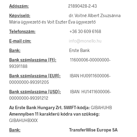
Adószám:
21890428-2-43
Képviselő:
dr. Voitné Albert Zsuzsánna
Mária ügyvezető és Voit Eszter Éva ügyvezető
Telefonszám:
+36 30 609 6168
E-mail cím:
info@monello.hu
Bank:
Erste Bank
Bank számlaszáma (Ft):
11600006-00000000-
99391188
Bank számlaszáma (EUR):
IBAN HU0911600006-
00000000-99391205
Bank számlaszáma (USD):
IBAN HU1411600006-
00000000-99391212
Az Erste Bank Hungary Zrt. SWIFT-kódja:
GIBAHUHB
Amennyiben 11 karakterű kódra van szükség:
GIBAHUHBXXX
Bank:
TransferWise Europe SA