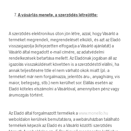
A vásárlás menete, a szerződés létrejötte:
A szerződés elektronikus úton jön létre, azzal, hogy Vásárló a
terméket megrendeli, megrendelését elküldi, és azt az Eladó
visszaigazolja (kifejezetten elfogadja a Vásárló ajánlatát) a
Vásárló által megadott e-mail címére, az adatvédelmi
rendelkezések betartása mellett. Az Eladónak jogában áll az
igazolás visszaküldését követően is a szerződéstől elállni, ha
annak teljesítésére tőle el nem várható okok miatt (pl.: a
terméket már nem forgalmazza, jelentős áru-, anyaghiány, vis
maior, betegség, stb.) nem kerülhet sor. Elállás esetén az
Eladó köteles elszámolni a Vásárlóval, amennyiben pénz vagy
árumozgás történt.
Az Eladó által forgalmazott termékek a
www.monello.hu
weboldalon kerülnek bemutatásra, a webáruházban található
termékek képezik az Eladó és a Vásárló közötti szerződés