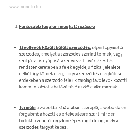
www.monello.hu
Fontosabb fogalom meghatározások:
Távollevők között kötött szerződés:
olyan fogyasztói
szerződés, amelyet a szerződés szerinti termék, vagy
szolgáltatás nyújtására szervezett távértékesítési
rendszer keretében a felek egyidejű fizikai jelenléte
nélkül úgy kötnek meg, hogy a szerződés megkötése
érdekében a szerződő felek kizárólag távollévők közötti
kommunikációt lehetővé tévő eszközt alkalmaznak.
Termék:
a weboldal kínálatában szereplő, a weboldalon
forgalomba hozott és értékesítésre szánt minden
birtokba vehető forgalomképes ingó dolog, mely a
szerződés tárgyát képezi.