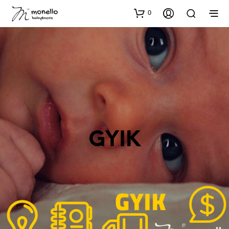
0
GYIK