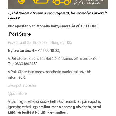
1.) Hol tudom átvenni a csomagomat, ha személyes átvételt
kérek?
Budapesten van Monello baby&more ÁTVÉTELI PONT:
Pöti Store
Pozsonyi út 28. Budapest, Hungary 1135
Nyitva tartás: H – P:
11.00-18.00,
A Pötistore aktuális készletéről érdemes előre érdeklődni.
Tel.:
06304893453
A Pöti Store-ban megvásárolható márkákról bővebb
információ:
www.potistore.hu
@poti.store
A csomagot először össze kell készítenünk, ez pár napot is
igénybe vehet, így
amikor már a csomag átvehető, arról
külön értesítést küldünk e-mailben.