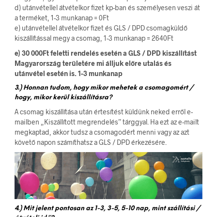
d) utánvétellel átvételkor fizet kp-ban és személyesen veszi át
a terméket, 1-3 munkanap = 0Ft
e) utánvétellel átvételkor fizet és GLS / DPD csomagküldő
kiszállítással megy a csomag, 1-3 munkanap = 2640Ft
e) 30 000Ft feletti rendelés esetén a GLS / DPD kiszállítást
Magyarország területére mi álljuk előre utalás és
utánvétel esetén is. 1-3 munkanap
3.) Honnan tudom, hogy mikor mehetek a csomagomért /
hogy, mikor kerül kiszállításra?
A csomag kiszállítása után értesítést küldünk neked erről e-
mailben „Kiszállított megrendelés” tárggyal. Ha ezt az e-mailt
megkaptad, akkor tudsz a csomagodért menni vagy az azt
követő napon számíthatsz a GLS / DPD érkezésére.
4.) Mit jelent pontosan az 1-3, 3-5, 5-10 nap, mint szállítási /