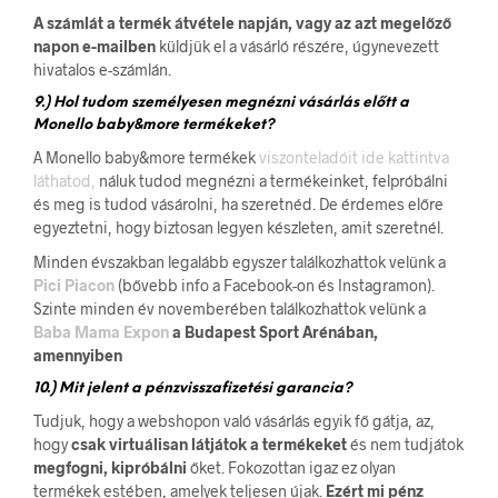
A számlát a termék átvétele napján, vagy az azt megelőző
napon e-mailben
küldjük el a vásárló részére, úgynevezett
hivatalos e-számlán.
9.) Hol tudom személyesen megnézni vásárlás előtt a
Monello baby&more termékeket?
A Monello baby&more termékek
viszonteladóit ide kattintva
láthatod,
náluk tudod megnézni a termékeinket, felpróbálni
és meg is tudod vásárolni, ha szeretnéd. De érdemes előre
egyeztetni, hogy biztosan legyen készleten, amit szeretnél.
Minden évszakban legalább egyszer találkozhattok velünk a
Pici Piacon
(bővebb info a Facebook-on és Instagramon).
Szinte minden év novemberében találkozhattok velünk a
Baba Mama Expon
a Budapest Sport Arénában,
amennyiben
10.) Mit jelent a pénzvisszafizetési garancia?
Tudjuk, hogy a webshopon való vásárlás egyik fő gátja, az,
hogy
csak virtuálisan látjátok a termékeket
és nem tudjátok
megfogni, kipróbálni
őket. Fokozottan igaz ez olyan
termékek estében, amelyek teljesen újak.
Ezért mi pénz