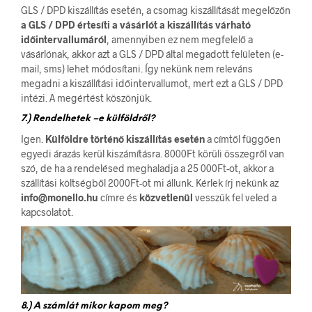
GLS / DPD kiszállítás esetén, a csomag kiszállítását megelőzőn
a GLS / DPD értesíti a vásárlót a kiszállítás várható
időintervallumáról
, amennyiben ez nem megfelelő a
vásárlónak, akkor azt a GLS / DPD által megadott felületen (e-
mail, sms) lehet módosítani. Így nekünk nem releváns
megadni a kiszállítási időintervallumot, mert ezt a GLS / DPD
intézi. A megértést köszönjük.
7.) Rendelhetek –e külföldről?
Igen.
Külföldre történő kiszállítás esetén
a címtől függően
egyedi árazás kerül kiszámításra. 8000Ft körüli összegről van
szó, de ha a rendelésed meghaladja a 25 000Ft-ot, akkor a
szállítási költségből 2000Ft-ot mi állunk. Kérlek írj nekünk az
info@monello.hu
címre és
közvetlenül
vesszük fel veled a
kapcsolatot.
8.) A számlát mikor kapom meg?