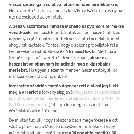
visszafizetési garanciát vállalunk minden termékünkre.
Nem szeretnénk, ha ez lenn az akadály a vásárlásban, vagy ha
utólag csalódottak lennétek.
A pénz visszafizetés minden Monello baby&more termékre
vonatkozik,
amit csak kipróbáltatok és nem használtatok és
ugyanolyan jó állapotban tudtok visszajuttatni nekünk, mint
ahogy azt kaptátok. Fontos, hogy elsőként próbáljátok fel a
termékeket a kisbabátokra és
NE mossátok ki.
Mert, ha a
termék teljes árát szeretnétek visszakapni,
akkor ez a
használat valóban nem haladhatja meg a kipróbálás
mértékét.
Ha ugyanis ezen túlmenően használtátok, akkor
értékcsökkenést számolunk fel.
Internetes vásárlás esetén úgynevezett elállási jog illeti
meg a vásárlót
a törvény alapján (
a fogyasztó és vállalkozási
közötti szerződések részletes szabályairól szóló 45/2014. (II.
26.) Kormányrendelet
) 14 nap illeti meg a vásárlót, mint
vásárlástól való elállási jog.
De miután tudjuk, hogy sokszor a baba megérkezése előtt
vásároljátok meg a Monello baby&more termékeket vagy
ajándékba adjátok, ezért mi
ezt a 14 napot felemeltük 30