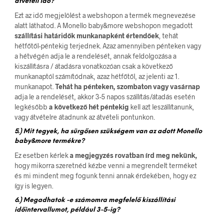
átvételi idő?
Ezt az idő megjelölést a webshopon a termék megnevezése
alatt láthatod. A Monello baby&more webshopon megadott
szállítási határidők munkanapként értendőek
, tehát
hétfőtől-péntekig terjednek. Azaz amennyiben pénteken vagy
a hétvégén adja le a rendelését, annak feldolgozása a
kiszállításra / átadásra vonatkozóan csak a következő
munkanaptól számítódnak, azaz hétfőtől, az jelenti az 1.
munkanapot.
Tehát ha pénteken, szombaton vagy vasárnap
adja le a rendelését, akkor 3-5 napos szállítás/átadás esetén
legkésőbb
a következő hét péntekig
kell azt leszállítanunk,
vagy átvételre átadnunk az átvételi pontunkon.
5.) Mit tegyek, ha sürgősen szükségem van az adott Monello
baby&more termékre?
Ez esetben kérlek
a megjegyzés rovatban írd meg nekünk,
hogy mikorra szeretnéd kézbe venni a megrendelt terméket
és mi mindent meg fogunk tenni annak érdekében, hogy ez
így is legyen.
6.) Megadhatok -e számomra megfelelő kiszállítási
időintervallumot, például 3-5-ig?