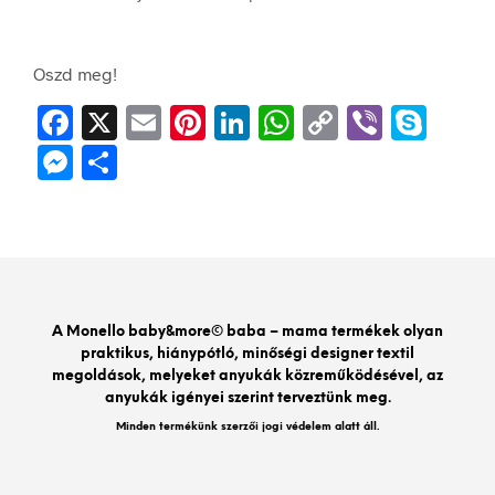
Oszd meg!
F
X
E
Pi
Li
W
C
Vi
S
a
m
nt
n
h
o
b
ky
M
O
c
ai
er
k
at
p
er
p
es
ss
e
l
es
e
s
y
e
se
za
b
t
dI
A
Li
n
m
o
n
p
n
g
e
o
p
k
er
g
A Monello baby&more© baba – mama termékek olyan
praktikus, hiánypótló, minőségi designer textil
k
megoldások, melyeket anyukák közreműködésével, az
anyukák igényei szerint terveztünk meg.
Minden termékünk szerzői jogi védelem alatt áll.