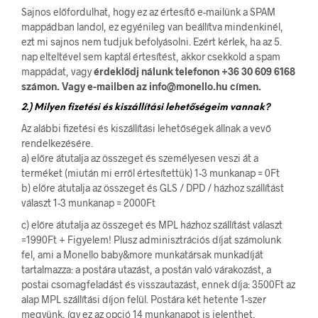
Sajnos előfordulhat, hogy ez az értesítő e-mailünk a SPAM
mappádban landol, ez egyénileg van beállítva mindenkinél,
ezt mi sajnos nem tudjuk befolyásolni. Ezért kérlek, ha az 5.
nap elteltével sem kaptál értesítést, akkor csekkold a spam
mappádat, vagy
érdeklődj nálunk telefonon +36 30 609 6168
számon. Vagy e-mailben az info@monello.hu címen.
2.) Milyen fizetési és kiszállítási lehetőségeim vannak?
Az alábbi fizetési és kiszállítási lehetőségek állnak a vevő
rendelkezésére.
a) előre átutalja az összeget és személyesen veszi át a
terméket (miután mi erről értesítettük) 1-3 munkanap = 0Ft
b) előre átutalja az összeget és GLS / DPD / házhoz szállítást
választ 1-3 munkanap = 2000Ft
c) előre átutalja az összeget és MPL házhoz szállítást választ
=1990Ft + Figyelem! Plusz adminisztrációs díjat számolunk
fel, ami a Monello baby&more munkatársak munkadíját
tartalmazza: a postára utazást, a postán való várakozást, a
postai csomagfeladást és visszautazást, ennek díja: 3500Ft az
alap MPL szállítási díjon felül. Postára két hetente 1-szer
megyünk, így ez az opció 14 munkanapot is jelenthet.