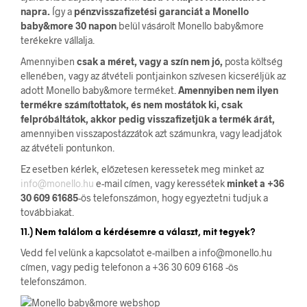
napra.
Így a
pénzvisszafizetési garanciát a Monello
baby&more 30 napon
belül vásárolt Monello baby&more
terékekre vállalja.
Amennyiben
csak a méret, vagy a szín nem jó,
posta költség
ellenében, vagy az átvételi pontjainkon szívesen kicseréljük az
adott Monello baby&more terméket.
Amennyiben nem ilyen
termékre számítottatok, és nem mostátok ki, csak
felpróbáltátok, akkor pedig visszafizetjük a termék árát,
amennyiben visszapostázzátok azt számunkra, vagy leadjátok
az átvételi pontunkon.
Ez esetben kérlek, előzetesen keressetek meg minket az
info@monello.hu
e-mail címen, vagy keressétek
minket a +36
30 609 61685
-ös telefonszámon, hogy egyeztetni tudjuk a
továbbiakat.
11.) Nem találom a kérdésemre a választ, mit tegyek?
Vedd fel velünk a kapcsolatot e-mailben a info@monello.hu
címen, vagy pedig telefonon a +36 30 609 6168 -ös
telefonszámon.