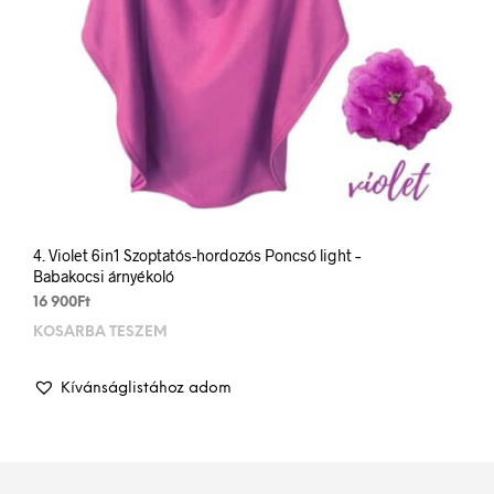
4. Violet 6in1 Szoptatós-hordozós Poncsó light –
Babakocsi árnyékoló
16 900
Ft
KOSÁRBA TESZEM
Kívánságlistához adom