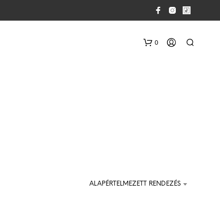
0
N
I
N
ALAPÉRTELMEZETT RENDEZÉS
C
S
E
N