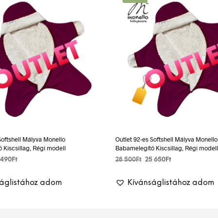
Softshell Mályva Monello
Outlet 92-es Softshell Mályva Monello
 Kiscsillag, Régi modell
Babamelegítő Kiscsillag, Régi modell
ginal
Current
Original
Current
 490
Ft
28 500
Ft
25 650
Ft
ce
price
price
price
TESZEM
KOSÁRBA TESZEM
:
is:
was:
is:
ságlistához adom
Kívánságlistához adom
23
28
25
Ft.
490Ft.
500Ft.
650Ft.