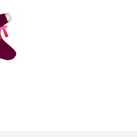
E
K
T
E
R
M
É
K
E
K
A
K
O
S
Á
R
B
A
N
.