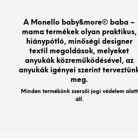
variációja
van.
A
A Monello baby&more© baba –
változatok
mama termékek olyan praktikus,
a
termékoldalon
hiánypótló, minőségi designer
választhatók
textil megoldások, melyeket
ki
anyukák közreműködésével, az
anyukák igényei szerint terveztün
meg.
Minden termékünk szerzői jogi védelem alatt
áll.