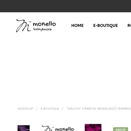
HOME
E-BOUTIQUE
R
KEZDŐLAP
/
E-BOUTIQUE
/
“MÁLYVA” CÍMKÉVEL RENDELKEZŐ TERMÉKE
AKCIÓ