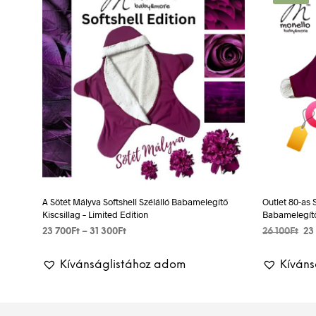
A Sötét Mályva Softshell Szélálló Babamelegítő
Outlet 80-as 
Kiscsillag – Limited Edition
Babamelegítő
Ártartomány:
Ori
23 700
Ft
–
31 300
Ft
26 100
Ft
23
23
pri
OPCIÓK VÁLASZTÁSA
Ennek
KOSÁRBA 
700Ft
was
Kívánságlistához adom
Kíván
a
-
26
31
terméknek
100
300Ft
több