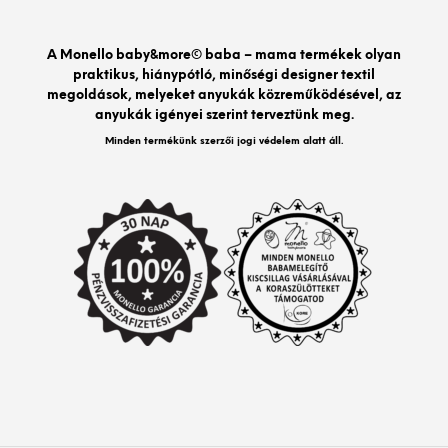
vált
a
A Monello baby&more© baba – mama termékek olyan
term
praktikus, hiánypótló, minőségi designer textil
vála
megoldások, melyeket anyukák közreműködésével, az
ki
anyukák igényei szerint terveztünk meg.
Minden termékünk szerzői jogi védelem alatt áll.