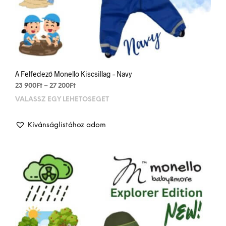
A Felfedező Monello Kiscsillag – Navy
Ártartomány:
23 900
Ft
–
27 200
Ft
23
VÁLASSZ EGY LEHETŐSÉGET
Enn
900Ft
a
-
term
27
Kívánságlistához adom
több
200Ft
variá
van.
A
vált
a
term
vála
ki