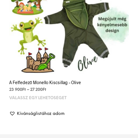
A Felfedező Monello Kiscsillag – Olive
Ártartomány:
23 900
Ft
–
27 200
Ft
23
VÁLASSZ EGY LEHETŐSÉGET
Enn
900Ft
a
-
term
27
Kívánságlistához adom
több
200Ft
variá
van.
A