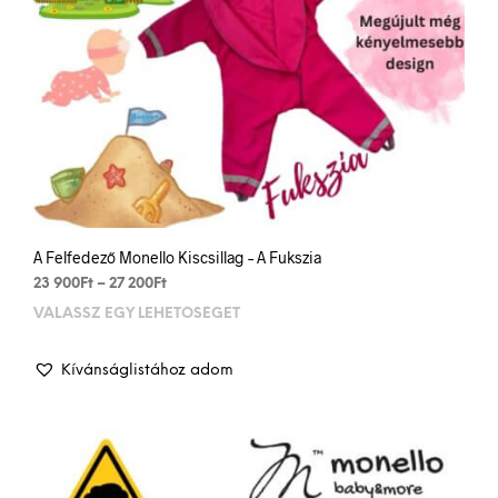
A Felfedező Monello Kiscsillag – A Fukszia
Ártartomány:
23 900
Ft
–
27 200
Ft
23
VÁLASSZ EGY LEHETŐSÉGET
Enn
900Ft
a
-
term
27
Kívánságlistához adom
több
200Ft
variá
van.
A
vált