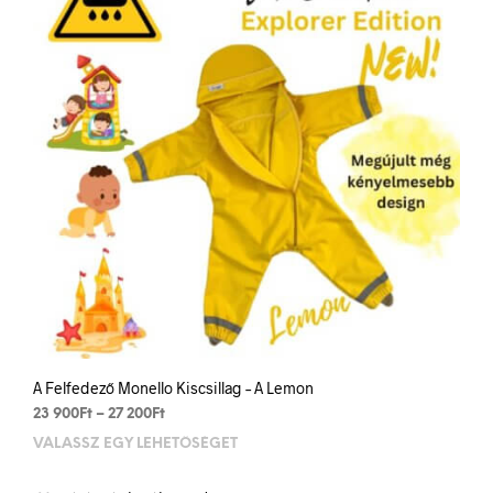
a
term
vála
ki
A Felfedező Monello Kiscsillag – A Lemon
Ártartomány:
23 900
Ft
–
27 200
Ft
23
VÁLASSZ EGY LEHETŐSÉGET
Enn
900Ft
a
-
term