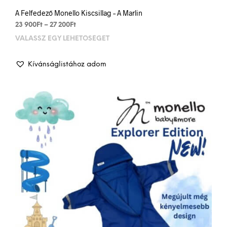
A Felfedező Monello Kiscsillag – A Marlin
Ártartomány:
23 900
Ft
–
27 200
Ft
23
VÁLASSZ EGY LEHETŐSÉGET
Enn
900Ft
a
-
term
27
Kívánságlistához adom
több
200Ft
variá
van.
A
vált
a
term
vála
ki