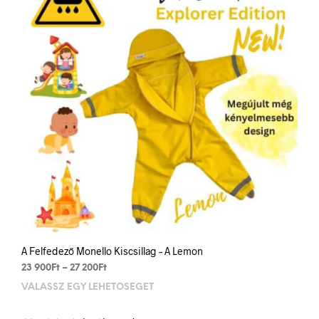
a
term
vála
ki
A Felfedező Monello Kiscsillag – A Lemon
Ártartomány:
23 900
Ft
–
27 200
Ft
23
VÁLASSZ EGY LEHETŐSÉGET
Enn
900Ft
a
-
term