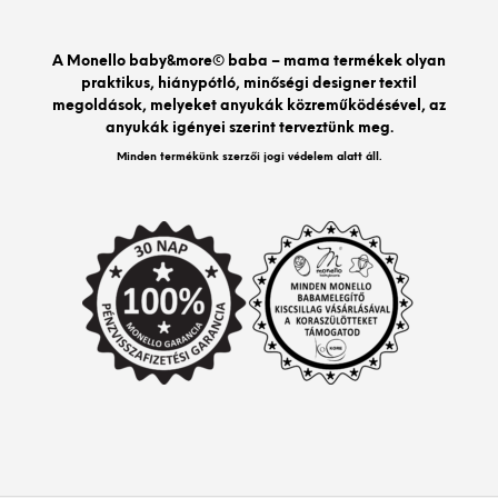
vált
a
A Monello baby&more© baba – mama termékek olyan
term
praktikus, hiánypótló, minőségi designer textil
vála
megoldások, melyeket anyukák közreműködésével, az
ki
anyukák igényei szerint terveztünk meg.
Minden termékünk szerzői jogi védelem alatt áll.