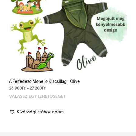
A Felfedező Monello Kiscsillag – Olive
Ártartomány:
23 900
Ft
–
27 200
Ft
23
VÁLASSZ EGY LEHETŐSÉGET
Enn
900Ft
a
-
term
27
Kívánságlistához adom
több
200Ft
variá
van.
A