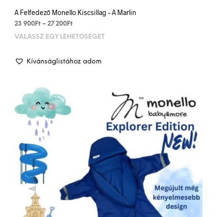
A Felfedező Monello Kiscsillag – A Marlin
Ártartomány:
23 900
Ft
–
27 200
Ft
23
VÁLASSZ EGY LEHETŐSÉGET
Enn
900Ft
a
-
term
27
Kívánságlistához adom
több
200Ft
variá
van.
A
vált
a
term
vála
ki