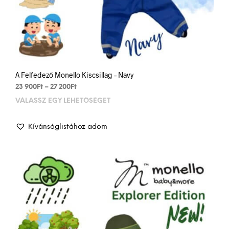
A Felfedező Monello Kiscsillag – Navy
Ártartomány:
23 900
Ft
–
27 200
Ft
23
VÁLASSZ EGY LEHETŐSÉGET
Enn
900Ft
a
-
term
27
Kívánságlistához adom
több
200Ft
variá
van.
A
vált
a
term
vála
ki