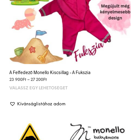
A Felfedező Monello Kiscsillag – A Fukszia
Ártartomány:
23 900
Ft
–
27 200
Ft
23
VÁLASSZ EGY LEHETŐSÉGET
Enn
900Ft
a
-
term
27
Kívánságlistához adom
több
200Ft
variá
van.
A
vált