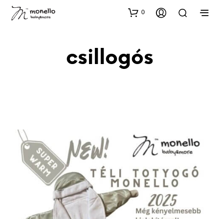
0
csillogós