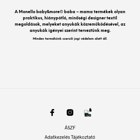
vált
a
A Monello baby&more© baba – mama termékek olyan
term
praktikus, hiánypótló, minőségi designer textil
vála
megoldások, melyeket anyukák közreműködésével, az
ki
anyukák igényei szerint terveztünk meg.
Minden termékünk szerzői jogi védelem alatt áll.
ÁSZF
Adatkezelés Tájékoztató