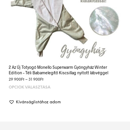
2 Az Új Totyogó Monello Superwarm Gyöngyház Winter
Edition – Téli Babamelegítő Kiscsillag nyitott lábvéggel
Ártartomány:
29 900
Ft
–
31 900
Ft
29
OPCIÓK VÁLASZTÁSA
Enn
900Ft
a
-
term
31
Kívánságlistához adom
több
900Ft
variá
van.
A