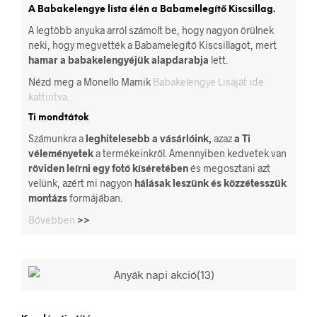
A Babakelengye lista élén a Babamelegítő Kiscsillag.
A legtöbb anyuka arról számolt be, hogy nagyon örülnek
neki, hogy megvették a Babamelegítő Kiscsillagot, mert
hamar a babakelengyéjük alapdarabja
lett.
Nézd meg a Monello Mamik
Babakelengye Lisáját ide
kattintva.
Ti mondtátok
Számunkra a
leghitelesebb a vásárlóink,
azaz
a Ti
véleményetek
a termékeinkről. Amennyiben kedvetek van
röviden leírni egy fotó kíséretében
és megosztani azt
velünk, azért mi nagyon
hálásak leszünk és közzétesszük
montázs
formájában.
Bővebben
>>