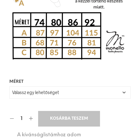
MÉRET
KOSÁRBA TESZEM
A kívánságlistámhoz adom