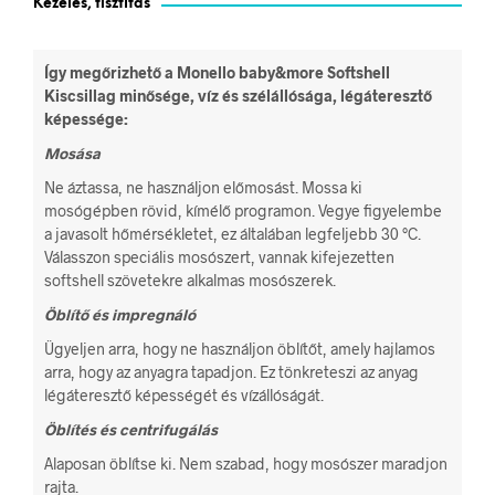
Kezelés, tisztítás
Így megőrizhető a Monello baby&more Softshell
Kiscsillag minősége, víz és szélállósága, légáteresztő
képessége:
Mosása
Ne áztassa, ne használjon előmosást. Mossa ki
mosógépben rövid, kímélő programon. Vegye figyelembe
a javasolt hőmérsékletet, ez általában legfeljebb 30 °C.
Válasszon speciális mosószert, vannak kifejezetten
softshell szövetekre alkalmas mosószerek.
Öblítő és impregnáló
Ügyeljen arra, hogy ne használjon öblítőt, amely hajlamos
arra, hogy az anyagra tapadjon. Ez tönkreteszi az anyag
légáteresztő képességét és vízállóságát.
Öblítés és centrifugálás
Alaposan öblítse ki. Nem szabad, hogy mosószer maradjon
rajta.