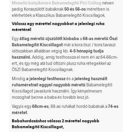
Monello baby&more Babamelegítő Pici Csillag
néven
pedig Koraszülött babáknak
50 és 56-os
méretben is
elérhetőek a Klasszikus Babamelegítő Kiscsillagok.
Válassz egy mérettel nagyobbat a jelenlegi ruha
méreténél
Egy
átlag méretű újszülött kisbaba
a
68-as méretű Őszi
Babamelegítő Kiscsillagot
már a kora őszi / kora tavaszi
időszakban általában végig kb.
4-5 hónapig tudja
használni.
Addig, amíg testhossza el nem éri az 64-66cm-
ert, és így még alá tud öltözni plusz ruha rétegekkel az
ŐSZI Babamelegítő Kiscsillagnak.
Mindig
a jelenlegi testhossz
és a
jelenleg használt
ruhaméretnél eggyel nagyobb méretű
Babamelegítő
Kiscsillagot javaslunk használni. Így kényelmesen
mozoghat benne a baba és tovább lesz jó.
Vagyis egy
68cm-es
, 68-as ruhákat hordó babának a
74-es
méretet
.
Babahordozáshoz válassz 2 mérettel nagyobb
Babamelegítő Kiscsillagot,