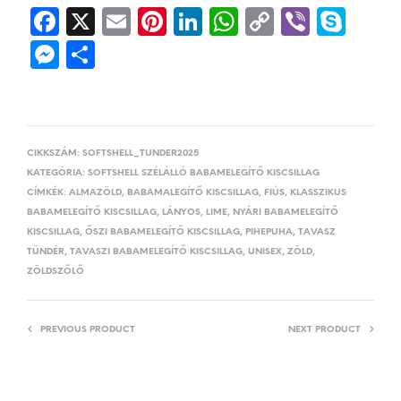
F
X
E
P
L
W
C
V
S
a
m
i
i
h
o
i
k
M
O
c
a
n
n
a
p
b
y
e
s
e
i
t
k
t
y 
e
p
s
s
b
l
e
e
s
L
r
e
s
z
o
r
d
A
i
CIKKSZÁM:
SOFTSHELL_TUNDER2025
e
a 
KATEGÓRIA:
SOFTSHELL SZÉLÁLLÓ BABAMELEGÍTŐ KISCSILLAG
o
e
I
p
n
n
m
CÍMKÉK:
ALMAZÖLD
,
BABAMALEGÍTŐ KISCSILLAG
,
FIÚS
,
KLASSZIKUS
k
s
n
p
k
BABAMELEGÍTŐ KISCSILLAG
,
LÁNYOS
,
LIME
,
NYÁRI BABAMELEGÍTŐ
g
e
KISCSILLAG
,
ŐSZI BABAMELEGÍTŐ KISCSILLAG
,
PIHEPUHA
,
TAVASZ
t
e
g
TÜNDÉR
,
TAVASZI BABAMELEGÍTŐ KISCSILLAG
,
UNISEX
,
ZÖLD
,
ZÖLDSZŐLŐ
r
PREVIOUS PRODUCT
NEXT PRODUCT