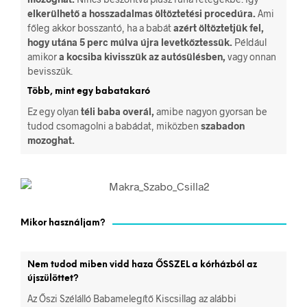
elkerülhető a hosszadalmas öltöztetési procedúra.
Ami
főleg akkor bosszantó, ha a babát
azért öltöztetjük fel,
hogy utána 5 perc múlva újra levetkőztessük.
Például
amikor
a kocsiba kivisszük az autósülésben,
vagy onnan
bevisszük.
Több, mint egy babatakaró
Ez egy olyan
téli baba overál,
amibe nagyon gyorsan be
tudod csomagolni a babádat, miközben
szabadon
mozoghat.
Mikor használjam?
Nem tudod miben vidd haza ŐSSZEL a kórházból az
újszülöttet?
Az Őszi Szélálló Babamelegítő Kiscsillag az alábbi