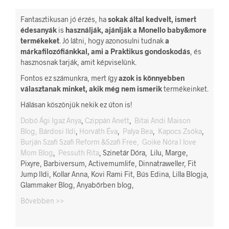
Fantasztikusan jó érzés, ha
sokak által kedvelt, ismert
édesanyák
is
használják, ajánlják a Monello baby&more
termékeket
. Jó látni, hogy azonosulni tudnak
a
márkafilozófiánkkal, ami a Praktikus gondoskodás
, és
hasznosnak tarják, amit képviselünk.
Fontos ez számunkra, mert így
azok is könnyebben
választanak minket, akik még nem ismerik
termékeinket.
Hálásan köszönjük nekik ez úton is!
Dobó Ági Igaz Anya
,
Czippán Anett
,
Bitai Andi Maison
Blog,
Bárdosi Ildi
,
Horváth Éva
,
Palya Bea
,
Kapocs Zsóka
,
Burján Szafi Szafi Reform &Szafi Free,
Goike Nóra I love
Mom Blog
,
Pessuth Rita
, Szinetár Dóra, Lilu, Marge,
Pixyre, Barbiversum, Activemumlife, Dinnatraweller, Fit
Jump Ildi, Kollar Anna, Kovi Rami Fit, Bús Edina, Lilla Blogja,
Glammaker Blog, Anyabőrben blog,
Bővebben >>