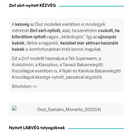
2in1 zárt-nyitott KÉZVÉG
A
kézvég
az Őszi modellek esetében is mindegyik
méretnél
2in1 zárt-nyitott,
azaz, ha szeretném
csukott, ha
kifordítom nyitott
vagyis „kézkidugós”. Így az
ujjszopós
babák
, illetve a nagyobb,
kezüket már aktívan használó
babák
is komfortosabban érzik benne magukat.
Ezt a 2in1 modellt használjuk a Téli Superwarm, a
Kisködmön, a Klasszikus, a Tavaszi Babamelegítő
Kiscsillagok esetében is. A Nyári és Kánikula Babamelegítő
Kiscsillagok kézvége nyitott, passzéval végződik.
Bővebben >>
Nyitott LÁBVÉG totyogóknak