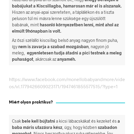
babájukat a
Kiscsillagba
, hamarosan már el is alszanak.
Hiszen az anyai-apai szereteten, a táplálékon és a tiszta
peluson túl mi másra lenne szüksége egy újszülött
babának, mint
hasonló környezetben lenni, mint ahol az
elmúlt 9hónapban is volt.
Az őszi szélálló kiscsillag belső anyag nagyon finom puha,
így
nem is zavarja a szabad mozgásban
, nagyon jó
meleg,
egyenletesen tudja átadni a pici testnek a meleg
puhaságot
, akárcsak az
anyaméh.
https://www.facebook.com/monellobabyandmore/vide
os/vl.1779426609023171/1947461855577515/?type=1
Miért olyan praktikus?
Csak
bele kell bújtatni
a kicsi lábacskákat és kezeket és
a
baba máris utazásra kész
, úgy, hogy közben
szabadon
mozoghat.
Nincs beszorítva plusz ruha rétegekbe. Így