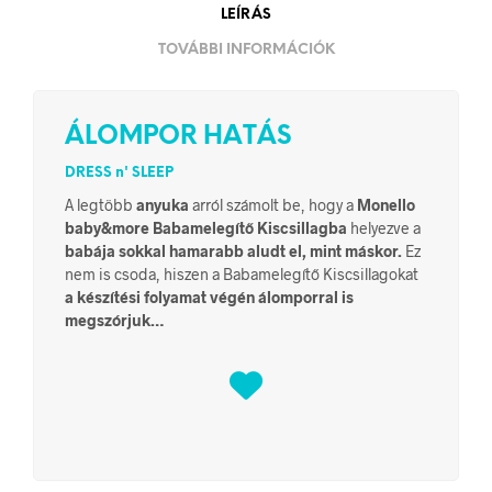
LEÍRÁS
TOVÁBBI INFORMÁCIÓK
ÁLOMPOR HATÁS
DRESS n' SLEEP
A legtöbb
anyuka
arról számolt be, hogy a
Monello
baby&more Babamelegítő Kiscsillagba
helyezve a
babája sokkal hamarabb aludt el, mint máskor.
Ez
nem is csoda, hiszen a Babamelegítő Kiscsillagokat
a készítési folyamat végén álomporral is
megszórjuk…