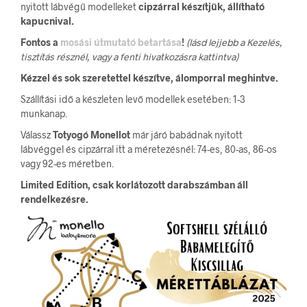
nyitott lábvégű modelleket
cipzárral készítjük, állítható
kapucnival.
Fontos a
mosási útmutató betartása
!
(lásd lejjebb a Kezelés,
tisztítás résznél, vagy a fenti hivatkozásra kattintva)
Kézzel és sok szeretettel készítve,
álomporral meghintve.
Szállítási idő a készleten levő modellek esetében: 1-3
munkanap.
Válassz
Totyogó Monellot
már járó babádnak nyitott
lábvéggel és cipzárral itt a méretezésnél: 74-es, 80-as, 86-os
vagy 92-es méretben.
Limited Edition, csak korlátozott darabszámban áll
rendelkezésre.