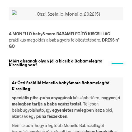
A MONELLO baby&more BABAMELEGÍTŐ KISCSILLAG
praktikus megoldás a baba gyors felöltöztetésére.
DRESS n’
GO
Miért alszanak olyan jól a kicsik a Babamelegítő
Kiscsillagban?
A
z Őszi Szélálló Monello baby&more Babamelegítő
Kiscsillag
speciális pihe-puha anyagának
köszönhetően,
nagyon jó
melegben tartja a baba egész testét
. Teljesen
belebugyolálható, így
egyenletes melegben
lesz a pici,
akárcsak egy
puha fészekben
.
Nem csoda, hogy a legtöbb Monello Babacsillagot
használó anyuka arról számolt be, hogy
ahogy berakják a