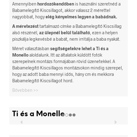
Amennyiben
hordozókendőben
is használni szeretnéd a
Babamelegítő Kiscsillagot, akkor válassz 2 mérettel
nagyobbat, hogy
elég kényelmes legyen a babádnak.
A méretezést
tartalmazó címke a Babamelegítő Kiscsillag
alsó részénél,
az ülepnél belül található
, ezen a helyen
piszkálja legkevésbé a babát, nem irritálja a baba nyakát.
Méret választásban
segítségetekre lehet a Ti és a
Monello
aloldalunk. Itt az általatok küldött fotók
szerepelnek montázs formájában rövid üzenetekkel. A
Babamelegítő Kiscsillagos montázsokon mindig szerepel,
hogy az adott baba mennyi idős, hány cm és mekkora
Babamelegítő Kiscsillagot hord.
Bővebben >>
Ti és a Monello