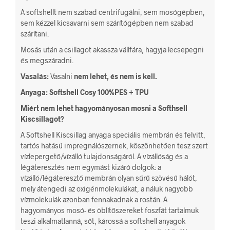
A softshellt nem szabad centrifugálni, sem mosógépben,
sem kézzel kicsavarni sem szárítógépben nem szabad
szárítani.
Mosás után a csillagot akassza vállfára, hagyja lecsepegni
és megszáradni.
Vasalás:
Vasalni
nem lehet, és nem is kell.
Anyaga: Softshell Cosy 100%PES + TPU
Miért nem lehet hagyományosan mosni a Softhsell
Kiscsillagot?
A Softshell Kiscsillag anyaga speciális membrán és felvitt,
tartós hatású impregnálószernek, köszönhetően tesz szert
vízlepergető/vízálló tulajdonságáról. A vízállóság és a
légáteresztés nem egymást kizáró dolgok: a
vízálló/légáteresztő membrán olyan sűrű szövésű hálót,
mely átengedi az oxigénmolekulákat, a náluk nagyobb
vízmolekulák azonban fennakadnak a rostán. A
hagyományos mosó- és öblítőszereket foszfát tartalmuk
teszi alkalmatlanná, sőt, károssá a softshell anyagok