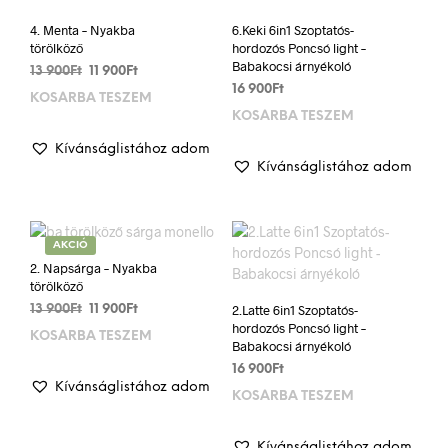
vált
termékoldalon
a
4. Menta – Nyakba
6.Keki 6in1 Szoptatós-
választhatók
törölköző
hordozós Poncsó light –
term
ki
Babakocsi árnyékoló
vála
Original
Current
13 900
Ft
11 900
Ft
ki
price
price
16 900
Ft
KOSÁRBA TESZEM
was:
is:
KOSÁRBA TESZEM
13
11
900Ft.
900Ft.
Kívánságlistához adom
Kívánságlistához adom
AKCIÓ
2. Napsárga – Nyakba
törölköző
Original
Current
2.Latte 6in1 Szoptatós-
13 900
Ft
11 900
Ft
hordozós Poncsó light –
price
price
KOSÁRBA TESZEM
Babakocsi árnyékoló
was:
is:
13
11
16 900
Ft
900Ft.
900Ft.
Kívánságlistához adom
KOSÁRBA TESZEM
Kívánságlistához adom