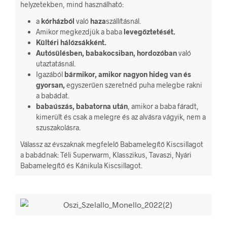
helyzetekben, mind használható:
a
kórházból
való
haza
szállításnál.
Amikor megkezdjük a baba
levegőztetését.
Kültéri hálózsákként.
Autósülésben, babakocsiban, hordozóban
való
utaztatásnál.
Igazából
bármikor, amikor nagyon hideg van és
gyorsan,
egyszerűen szeretnéd puha melegbe rakni
a babádat.
babaúszás, babatorna után
, amikor a baba fáradt,
kimerült és csak a melegre és az alvásra vágyik, nem a
szuszakolásra.
Válassz az évszaknak megfelelő Babamelegítő Kiscsillagot
a babádnak: Téli Superwarm, Klasszikus, Tavaszi, Nyári
Babamelegítő és Kánikula Kiscsillagot.