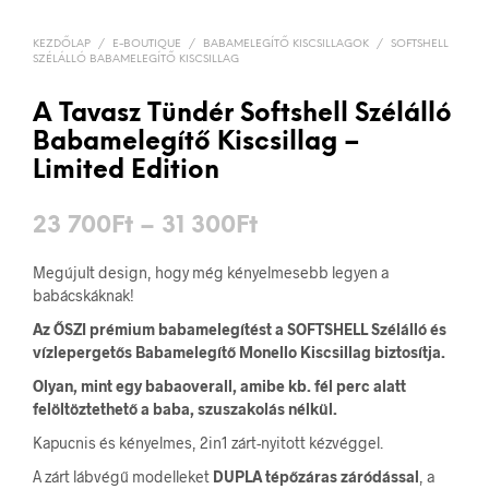
KEZDŐLAP
/
E-BOUTIQUE
/
BABAMELEGÍTŐ KISCSILLAGOK
/
SOFTSHELL
SZÉLÁLLÓ BABAMELEGÍTŐ KISCSILLAG
A Tavasz Tündér Softshell Szélálló
Babamelegítő Kiscsillag –
Limited Edition
Ártartomány:
23 700
Ft
–
31 300
Ft
23
Megújult design, hogy még kényelmesebb legyen a
700Ft
babácskáknak!
Az ŐSZI prémium babamelegítést a SOFTSHELL Szélálló és
-
vízlepergetős Babamelegítő Monello Kiscsillag biztosítja.
31
Olyan, mint egy babaoverall, amibe kb. fél perc alatt
300Ft
felöltöztethető a baba, szuszakolás nélkül.
Kapucnis és kényelmes, 2in1 zárt-nyitott kézvéggel.
A zárt lábvégű modelleket
DUPLA tépőzáras záródással
, a