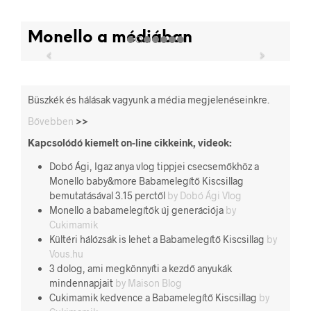
Monello a médiában
Büszkék és hálásak vagyunk a média megjelenéseinkre.
Bővebben
>>
Kapcsolódó kiemelt on-line cikkeink, videok:
Dobó Ági, Igaz anya vlog tippjei csecsemőkhöz a
Monello baby&more Babamelegítő Kiscsillag
bemutatásával 3.15 perctől
by Dobó Ági Vlog
Monello a babamelegítők új generációja
by
Cukimamik
Kültéri hálózsák is lehet a Babamelegítő Kiscsillag
by
Vous.hu
3 dolog, ami megkönnyíti a kezdő anyukák
mindennapjait
by Maison Blog
Cukimamik kedvence a Babamelegítő Kiscsillag
by