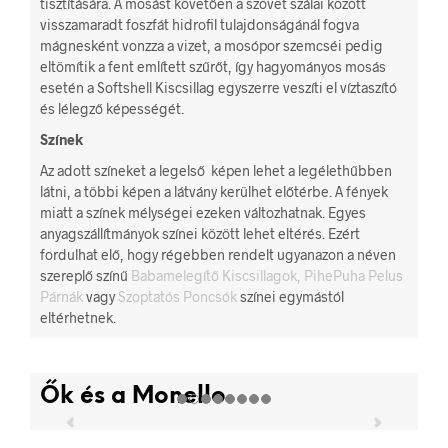
tisztítására. A mosást követően a szövet szálai között
visszamaradt foszfát hidrofil tulajdonságánál fogva
mágnesként vonzza a vizet, a mosópor szemcséi pedig
eltömítik a fent említett szűrőt, így hagyományos mosás
esetén a Softshell Kiscsillag egyszerre veszíti el víztaszító
és lélegző képességét.
Színek
Az adott színeket a legelső képen lehet a legélethűbben
látni, a többi képen a látvány kerülhet előtérbe. A fények
miatt a színek mélységei ezeken változhatnak. Egyes
anyagszállítmányok színei között lehet eltérés. Ezért
fordulhat elő, hogy régebben rendelt ugyanazon a néven
szereplő színű
Babamelegítő Kiscsillagok,
PihePuha Pelus
Párnák
vagy
Szoptatós Poncsók
színei egymástól
eltérhetnek.
Ők és a Monello