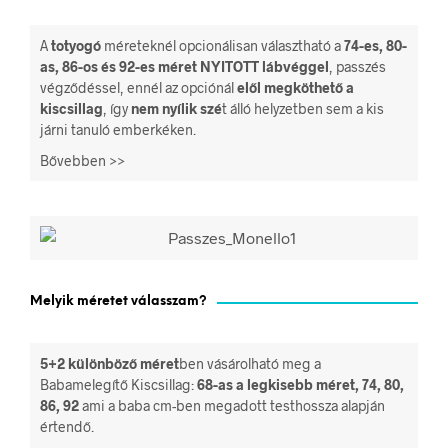
A
totyogó
méreteknél opcionálisan választható a
74-es, 80-
as, 86-os és 92-es méret
NYITOTT lábvéggel
, passzés
végződéssel, ennél az opciónál
elől megköthető a
kiscsillag
, így
nem nyílik szé
t álló helyzetben sem a kis
járni tanuló emberkéken.
Bővebben >>
Melyik méretet válasszam?
5+2 különböző méret
ben vásárolható meg a
Babamelegítő Kiscsillag:
68-as a legkisebb méret, 74, 80,
86, 92
ami a baba cm-ben megadott testhossza alapján
értendő.