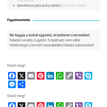
Cukimamik
Ajándékozz pihe-puha ölelést
by Pöttyös labda
Figyelmeztetés
Ne hagyja a babát egyedül, őrizetlenül a termékkel
,
fulladás veszély. A gyártó, forgalmazó nem vállal
felelősséget a termék használatából fakadó balesetekért.
Oszd meg!
F
X
E
Pi
Li
W
C
Vi
S
a
m
nt
n
h
o
b
ky
M
O
c
ai
er
k
at
p
er
p
es
ss
Oszd meg!
e
l
es
e
s
y
e
se
za
F
X
E
Pi
Li
W
C
Vi
S
b
t
dI
A
Li