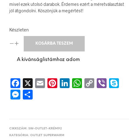
mivel ezek utolsó darabok. Érdemes ezért a méretválasztást
jól átgondolni. Köszönjük a megértést!
Készleten
KOSÁRBA TESZEM
A kívánságlistámhoz adom
F
X
E
P
L
W
C
V
S
a
m
i
i
h
o
i
k
M
O
c
a
n
n
a
p
b
y
e
s
e
i
t
k
t
y 
e
p
s
s
b
l
e
e
s
L
r
e
s
z
o
r
d
A
i
CIKKSZÁM:
SW-OUTLET-KRÉM92
e
a 
KATEGÓRIA:
OUTLET SUPERWARM