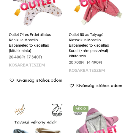
Outlet 74-es Erdei állatos
Outlet 80-as Totyogó
Kánikula Monello
Klasszikus Monello
Babamelegítő kiscsillag
Babamelegítő kiscsillag
(kifutó minta)
Korall (krém passzéval)
kifutó szín
Original
Current
20 400
Ft
17 340
Ft
Original
Current
price
price
20 700
Ft
14 490
Ft
KOSÁRBA TESZEM
price
price
was:
is:
KOSÁRBA TESZEM
was:
is:
20
17
20
14
400Ft.
340Ft.
Kívánságlistához adom
700Ft.
490Ft.
Kívánságlistához adom
AKCIÓ