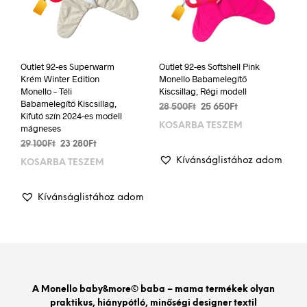
Outlet 92-es Superwarm
Outlet 92-es Softshell Pink
Krém Winter Edition
Monello Babamelegítő
Monello – Téli
Kiscsillag, Régi modell
Babamelegítő Kiscsillag,
Original
Current
28 500
Ft
25 650
Ft
Kifutó szín 2024-es modell
price
price
KOSÁRBA TESZEM
mágneses
was:
is:
Original
Current
29 100
Ft
23 280
Ft
28
25
price
price
500Ft.
650Ft.
Kívánságlistához adom
KOSÁRBA TESZEM
was:
is:
29
23
100Ft.
280Ft.
Kívánságlistához adom
A Monello baby&more© baba – mama termékek olyan
praktikus, hiánypótló, minőségi designer textil