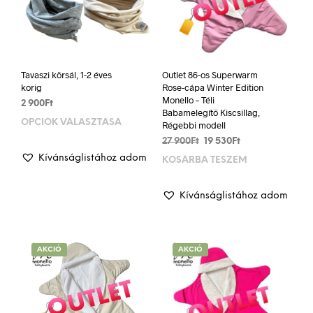
Tavaszi körsál, 1-2 éves
Outlet 86-os Superwarm
korig
Rose-cápa Winter Edition
Monello – Téli
2 900
Ft
Babamelegítő Kiscsillag,
OPCIÓK VÁLASZTÁSA
Ennek
Régebbi modell
a
Original
Current
27 900
Ft
19 530
Ft
terméknek
price
price
Kívánságlistához adom
KOSÁRBA TESZEM
több
was:
is:
27
19
variációja
900Ft.
530Ft.
Kívánságlistához adom
van.
A
változatok
a
AKCIÓ
AKCIÓ
termékoldalon
választhatók
ki