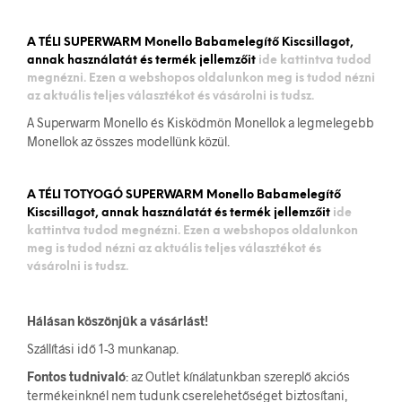
A TÉLI SUPERWARM Monello Babamelegítő Kiscsillagot,
annak használatát és termék jellemzőit
ide kattintva tudod
megnézni. Ezen a webshopos oldalunkon meg is tudod nézni
az aktuális teljes választékot és vásárolni is tudsz.
A Superwarm Monello és Kisködmön Monellok a legmelegebb
Monellok az összes modellünk közül.
A TÉLI TOTYOGÓ SUPERWARM Monello Babamelegítő
Kiscsillagot, annak használatát és termék jellemzőit
ide
kattintva tudod megnézni. Ezen a webshopos oldalunkon
meg is tudod nézni az aktuális teljes választékot és
vásárolni is tudsz.
Hálásan köszönjük a vásárlást!
Szállítási idő 1-3 munkanap.
Fontos tudnivaló
: az Outlet kínálatunkban szereplő akciós
termékeinknél nem tudunk cserelehetőséget biztosítani,