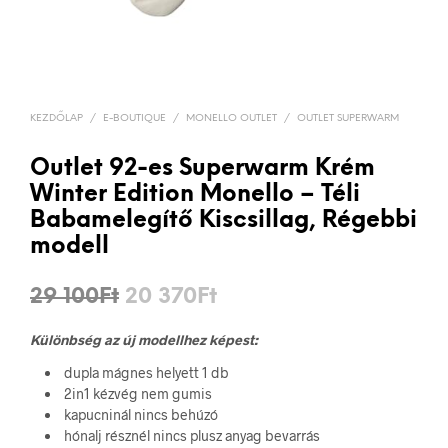
KEZDŐLAP
/
E-BOUTIQUE
/
MONELLO OUTLET
/
OUTLET SUPERWARM
Outlet 92-es Superwarm Krém
Winter Edition Monello – Téli
Babamelegítő Kiscsillag, Régebbi
modell
Original
Current
29 100
Ft
20 370
Ft
price
price
Különbség az új modellhez képest:
was:
is:
dupla mágnes helyett 1 db
29
20
2in1 kézvég nem gumis
kapucninál nincs behúzó
100Ft.
370Ft.
hónalj résznél nincs plusz anyag bevarrás