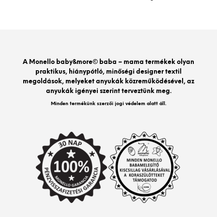
variációja
van.
A
változatok
a
termékoldalon
A Monello baby&more© baba – mama termékek olyan
választhatók
praktikus, hiánypótló, minőségi designer textil
ki
megoldások, melyeket anyukák közreműködésével, az
anyukák igényei szerint terveztünk meg.
Minden termékünk szerzői jogi védelem alatt áll.