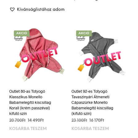
több
20
17
200Ft
400Ft.
340Ft.
variá
Kívánságlistához adom
van.
A
vált
AKCIÓ
AKCIÓ
a
term
vála
ki
Outlet 80-as Totyogó
Outlet 92-es Totyogó
Klasszikus Monello
Tavaszinyári Átmeneti
Babamelegítő kiscsillag
Cápaszürke Monello
Korall (krém passzéval)
Babamelegítő kiscsillag
kifutó szín
(kifutó szín)
Original
Current
Original
Current
20 700
Ft
14 490
Ft
23 100
Ft
16 170
Ft
price
price
price
price
KOSÁRBA TESZEM
KOSÁRBA TESZEM
was:
is:
was:
is:
20
14
23
16