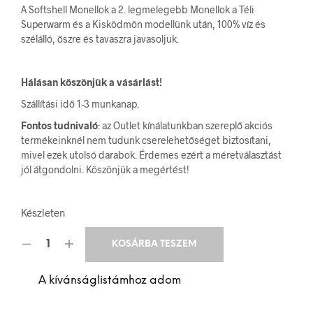
A Softshell Monellok a 2. legmelegebb Monellok a Téli
Superwarm és a Kisködmön modellünk után, 100% víz és
szélálló, őszre és tavaszra javasoljuk.
Hálásan köszönjük a vásárlást!
Szállítási idő 1-3 munkanap.
Fontos tudnivaló
: az Outlet kínálatunkban szereplő akciós
termékeinknél nem tudunk cserelehetőséget biztosítani,
mivel ezek utolsó darabok. Érdemes ezért a méretválasztást
jól átgondolni. Köszönjük a megértést!
Készleten
KOSÁRBA TESZEM
A kívánságlistámhoz adom