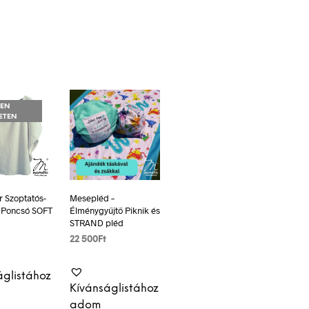
SEN
ETEN
ér Szoptatós-
Mesepléd –
 Poncsó SOFT
Élménygyűjtő Piknik és
STRAND pléd
22 500
Ft
 OLVASOM
OPCIÓK
Ennek
VÁLASZTÁSA
áglistához
a
Kívánságlistához
terméknek
adom