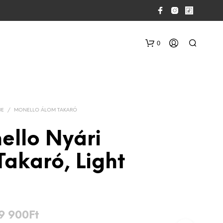
0
UE
/
MONELLO ÁLOM TAKARÓ
ello Nyári
akaró, Light
N
I
N
C
S
E
Ártartomány:
19 900
Ft
N