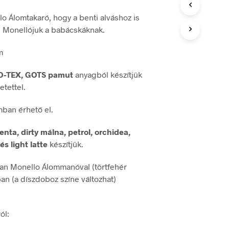
E
14
K
lo Álomtakaró, hogy a benti alváshoz is
900Ft
T
 Monellójuk a babácskáknak.
E
-
R
m
M
19
É
O-TEX, GOTS pamut
anyagból készítjük
900Ft
K
E
etettel.
K
A
mban érhető el.
K
O
enta, dirty málna, petrol, orchidea,
S
Á
s light latte
készítjük.
R
B
n Monello Álommanóval (törtfehér
A
an (a díszdoboz színe változhat)
N
.
ól: