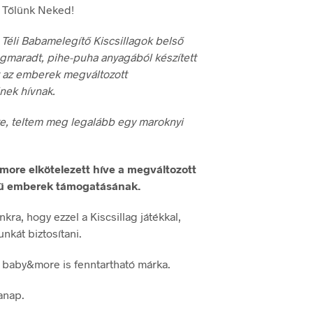
t Tőlünk Neked!
a Téli Babamelegítő Kiscsillagok belső
gmaradt, pihe-puha anyagából készített
t az emberek megváltozott
ek hívnak.
tre, teltem meg legalább egy maroknyi
ore elkötelezett híve a megváltozott
 emberek támogatásának.
ra, hogy ezzel a Kiscsillag játékkal,
nkát biztosítani.
o baby&more is fenntartható márka.
anap.