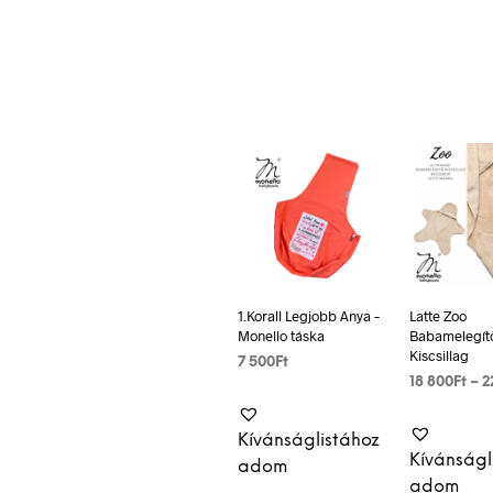
c
ai
er
k
o
e
l
es
e
o
b
t
dI
k
o
n
o
k
1.Korall Legjobb Anya –
Latte Zoo
Monello táska
Babamelegít
Kiscsillag
7 500
Ft
18 800
Ft
–
2
KOSÁRBA TESZEM
OPCIÓK
VÁLASZTÁ
Kívánságlistához
Kívánságl
adom
adom