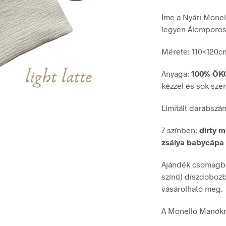
Íme a Nyári Monel
legyen Álomporos
Mérete: 110×120c
Anyaga:
100% ÖK
kézzel és sok szer
Limitált darabszá
7 színben:
dirty m
zsálya babycápa é
Ajándék csomagba
színű) díszdobozb
vásárolható meg.
A Monello Manókr