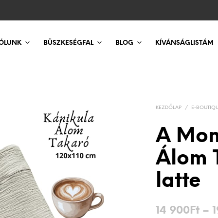
ÓLUNK
BÜSZKESÉGFAL
BLOG
KÍVÁNSÁGLISTÁM
KEZDŐLAP
/
E-BOUTIQ
A Mon
Álom T
latte
14 900
Ft
–