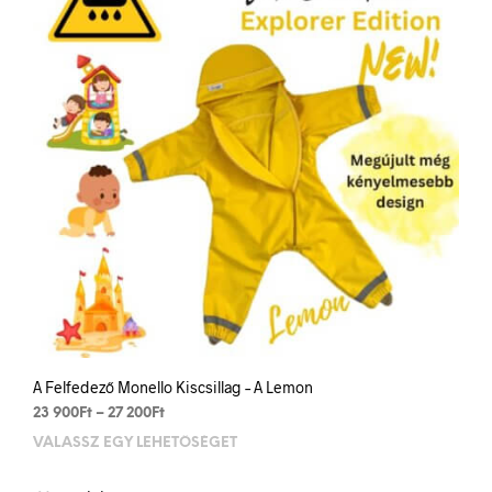
be
chos
on
the
prod
pag
A Felfedező Monello Kiscsillag – A Lemon
Price
23 900
Ft
–
27 200
Ft
range:
VÁLASSZ EGY LEHETŐSÉGET
This
23
prod
900Ft
has