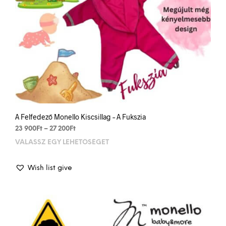
A Felfedező Monello Kiscsillag – A Fukszia
Price
23 900
Ft
–
27 200
Ft
range:
VÁLASSZ EGY LEHETŐSÉGET
This
23
prod
900Ft
has
through
Wish list give
mult
27
varia
200Ft
The
opti
may