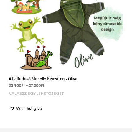
prod
pag
A Felfedező Monello Kiscsillag – Olive
Price
23 900
Ft
–
27 200
Ft
range:
VÁLASSZ EGY LEHETŐSÉGET
This
23
prod
900Ft
has
through
Wish list give
mult
27
varia
200Ft
The
opti