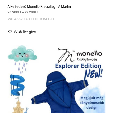
A Felfedező Monello Kiscsillag – A Marlin
Price
23 900
Ft
–
27 200
Ft
range:
VÁLASSZ EGY LEHETŐSÉGET
This
23
prod
900Ft
has
through
Wish list give
mult
27
varia
200Ft
The
opti
may
be
chos
on
the
prod
pag