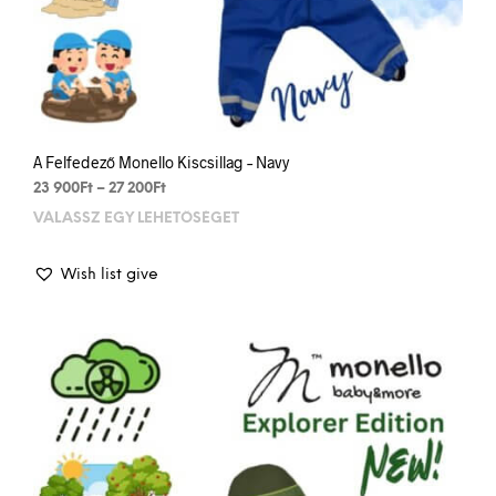
A Felfedező Monello Kiscsillag – Navy
Price
23 900
Ft
–
27 200
Ft
range:
VÁLASSZ EGY LEHETŐSÉGET
This
23
prod
900Ft
has
through
Wish list give
mult
27
varia
200Ft
The
opti
may
be
chos
on
the