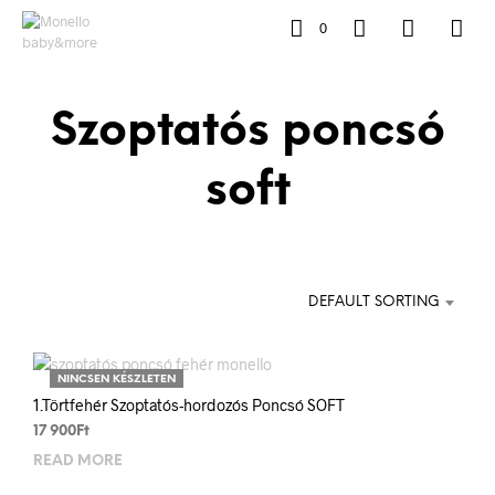
0
Szoptatós poncsó
soft
DEFAULT SORTING
NINCSEN KÉSZLETEN
1.Törtfehér Szoptatós-hordozós Poncsó SOFT
17 900
Ft
READ MORE