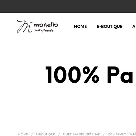
HOME
E-BOUTIQUE
A
100% Pa
HOME
/
E-BOUTIQUE
/
PIHEPUHA PELUSPÁRNÁK
/
100% PAMUT MINTÁ