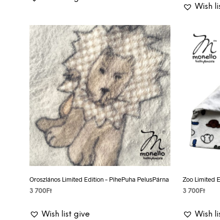
Wish li
Oroszlános Limited Edition – PihePuha PelusPárna
Zoo Limited 
3 700
Ft
3 700
Ft
VÁLASSZ EGY LEHETŐSÉGET
VÁLASSZ E
Wish list give
Wish li