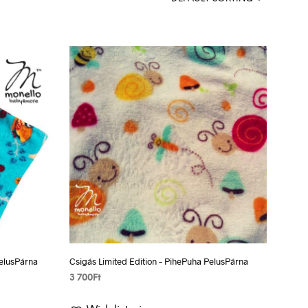
C
T
S
I
N
T
H
E
B
A
S
K
E
T
.
PelusPárna
Csigás Limited Edition – PihePuha PelusPárna
3 700
Ft
VÁLASSZ EGY LEHETŐSÉGET