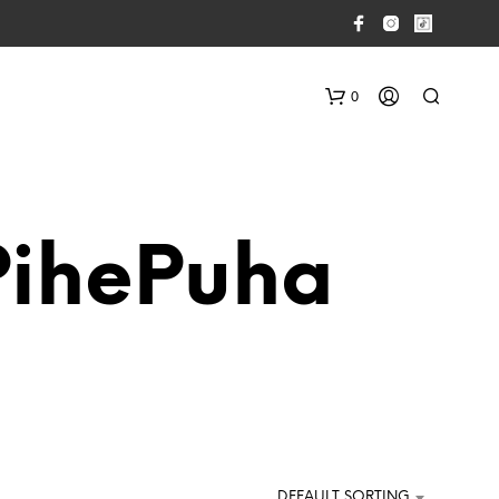
0
PihePuha
N
O
P
R
O
D
U
DEFAULT SORTING