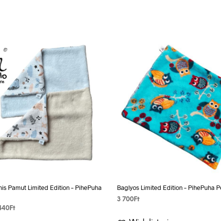
nis Pamut Limited Edition – PihePuha
Baglyos Limited Edition – PihePuha 
3 700
Ft
Price
440
Ft
VÁLASSZ EGY LEHETŐSÉGET
range: