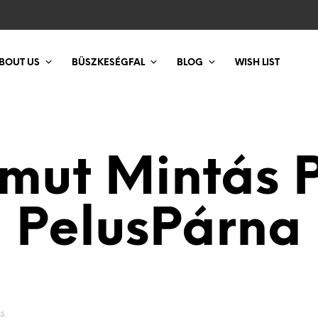
BOUT US
BÜSZKESÉGFAL
BLOG
WISH LIST
mut Mintás 
PelusPárna
S