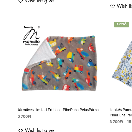
Wish list give
VÁLASSZ E
Wish li
AKCIÓ
Járműves Limited Edition – PihePuha PelusPárna
Lepkés Pamut 
PihePuha Pe
3 700
Ft
3 700
Ft
–
15
VÁLASSZ EGY LEHETŐSÉGET
Wish list give
VÁLASSZ E