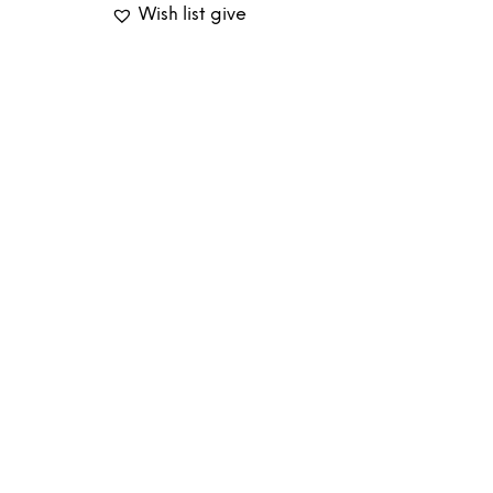
was:
is:
Wish list give
18
15
500Ft.
200Ft.