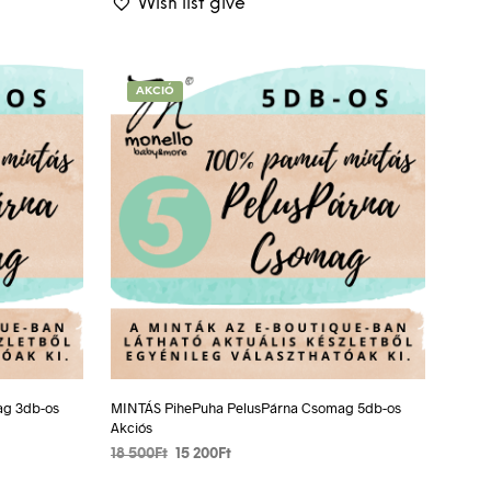
Wish list give
AKCIÓ
ag 3db-os
MINTÁS PihePuha PelusPárna Csomag 5db-os
Akciós
Original
Current
18 500
Ft
15 200
Ft
price
price
VÁLASSZ EGY LEHETŐSÉGET