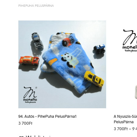
PIHEPUHA PELUSPÁRNA
94. Autós – PihePuha PelusPárna1
A Nyuszis-Sü
PelusPárna
3 700
Ft
3 700
Ft
–
9 
VÁLASSZ EGY LEHETŐSÉGET