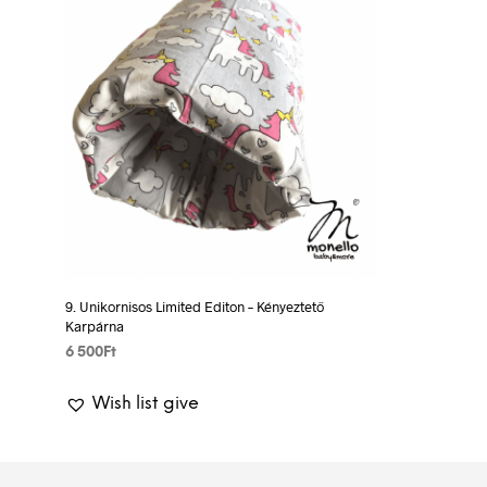
9. Unikornisos Limited Editon – Kényeztető
Karpárna
6 500
Ft
ADD TO BASKET
Wish list give