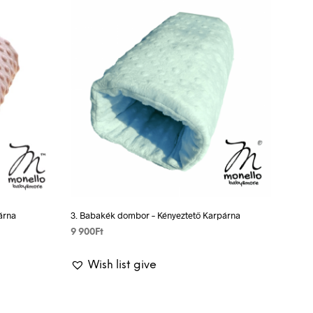
C
T
S
I
N
T
H
E
B
A
S
K
E
T
.
árna
3. Babakék dombor – Kényeztető Karpárna
9 900
Ft
ADD TO BASKET
Wish list give