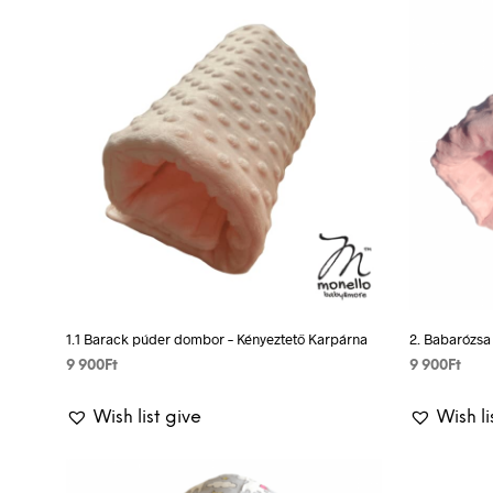
1.1 Barack púder dombor – Kényeztető Karpárna
2. Babarózsa
9 900
Ft
9 900
Ft
ADD TO BASKET
ADD TO BA
Wish list give
Wish li