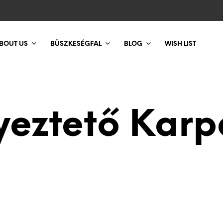
BOUT US
BÜSZKESÉGFAL
BLOG
WISH LIST
yeztető Karp