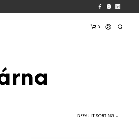
0
árna
N
O
P
DEFAULT SORTING
R
O
D
U