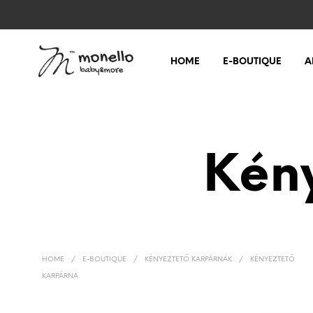
HOME
E-BOUTIQUE
A
Kén
HOME
/
E-BOUTIQUE
/
KÉNYEZTETŐ KARPÁRNÁK
/
KÉNYEZTETŐ
KARPÁRNA