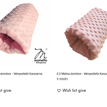
 dombor – Kényeztető Karpárna
2.2 Málna dombor – Kényeztető Karp
9 900
Ft
SKET
ADD TO BASKET
st give
Wish list give