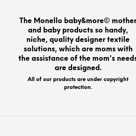
variants.
The
options
The Monello baby&more© mothe
may
and baby products so handy,
be
chosen
niche, quality designer textile
on
solutions, which are moms with
the
the assistance of the mom's need
product
page
are designed.
All of our products are under copyright
protection.