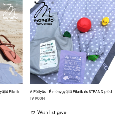
C
T
S
I
N
T
H
E
B
A
S
K
E
T
.
yűjtő Piknik
A Pöttyös – Élménygyűjtő Piknik és STRAND pléd
19 900
Ft
SELECT OPTIONS
This
Wish list give
product
has
multiple