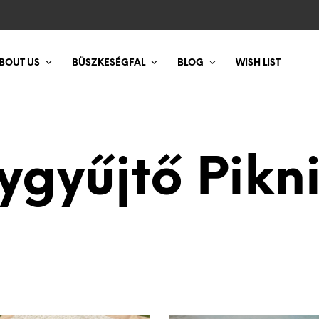
BOUT US
BÜSZKESÉGFAL
BLOG
WISH LIST
gyűjtő Pikn