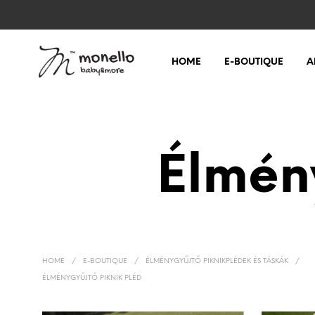
HOME
E-BOUTIQUE
A
Élmény
HOME
/
E-BOUTIQUE
/
ÉLMÉNYGYŰJTŐ PIKNIKPLÉDEK ÉS TÁSKÁK
/
ÉLMÉNYGYŰJTŐ PIKNIK PLÉD