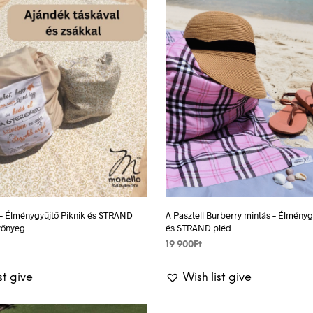
t – Élménygyűjtő Piknik és STRAND
A Pasztell Burberry mintás – Élményg
szőnyeg
és STRAND pléd
19 900
Ft
TIONS
This
SELECT OPTIONS
This
st give
Wish list give
product
product
has
has