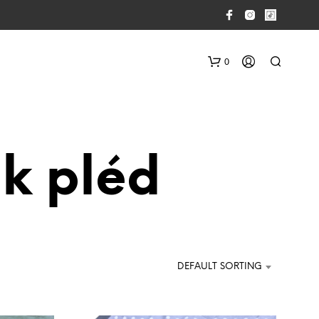
0
ik pléd
N
O
P
DEFAULT SORTING
R
O
D
U