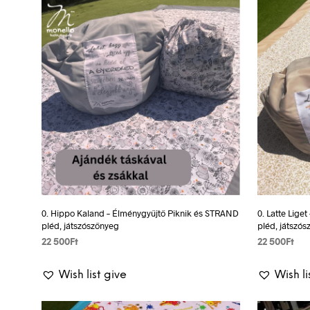
0. Hippo Kaland – Élménygyűjtő Piknik és STRAND
0. Latte Lige
pléd, játszószőnyeg
pléd, játszó
22 500
Ft
22 500
Ft
SELECT OPTIONS
This
SELECT OP
Wish list give
Wish li
product
has